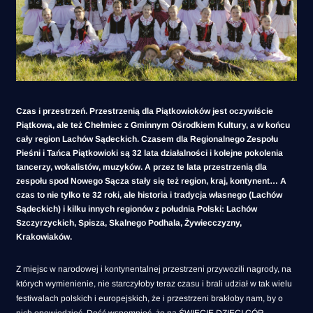
Czas i przestrzeń. Przestrzenią dla Piątkowioków jest oczywiście
Piątkowa, ale też Chełmiec z Gminnym Ośrodkiem Kultury, a w końcu
cały region Lachów Sądeckich. Czasem dla Regionalnego Zespołu
Pieśni i Tańca Piątkowioki są 32 lata działalności i kolejne pokolenia
tancerzy, wokalistów, muzyków. A przez te lata przestrzenią dla
zespołu spod Nowego Sącza stały się też region, kraj, kontynent… A
czas to nie tylko te 32 roki, ale historia i tradycja własnego (Lachów
Sądeckich) i kilku innych regionów z południa Polski: Lachów
Szczyrzyckich, Spisza, Skalnego Podhala, Żywiecczyzny,
Krakowiaków.
Z miejsc w narodowej i kontynentalnej przestrzeni przywozili nagrody, na
których wymienienie, nie starczyłoby teraz czasu i brali udział w tak wielu
festiwalach polskich i europejskich, że i przestrzeni brakłoby nam, by o