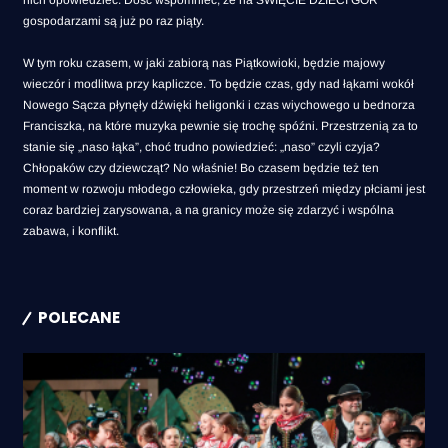
nich opowiedzieć. Dość wspomnieć, że na ŚWIĘCIE DZIECI GÓR
gospodarzami są już po raz piąty.
W tym roku czasem, w jaki zabiorą nas Piątkowioki, będzie majowy
wieczór i modlitwa przy kapliczce. To będzie czas, gdy nad łąkami wokół
Nowego Sącza płynęły dźwięki heligonki i czas wiychowego u bednorza
Franciszka, na które muzyka pewnie się trochę spóźni. Przestrzenią za to
stanie się „naso łąka”, choć trudno powiedzieć: „naso” czyli czyja?
Chłopaków czy dziewcząt? No właśnie! Bo czasem będzie też ten
moment w rozwoju młodego człowieka, gdy przestrzeń między płciami jest
coraz bardziej zarysowana, a na granicy może się zdarzyć i wspólna
zabawa, i konflikt.
POLECANE