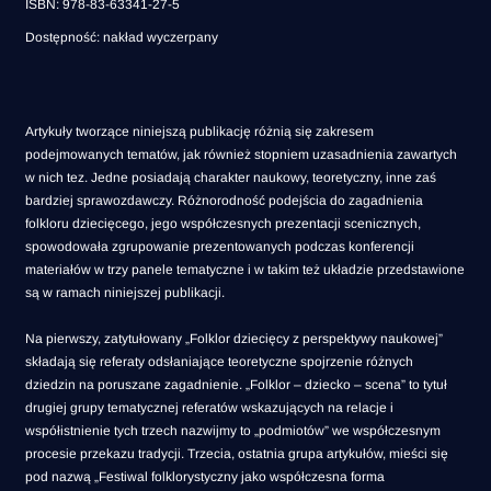
ISBN: 978-83-63341-27-5
Dostępność: nakład wyczerpany
Artykuły tworzące niniejszą publikację różnią się zakresem
podejmowanych tematów, jak również stopniem uzasadnienia zawartych
w nich tez. Jedne posiadają charakter naukowy, teoretyczny, inne zaś
bardziej sprawozdawczy. Różnorodność podejścia do zagadnienia
folkloru dziecięcego, jego współczesnych prezentacji scenicznych,
spowodowała zgrupowanie prezentowanych podczas konferencji
materiałów w trzy panele tematyczne i w takim też układzie przedstawione
są w ramach niniejszej publikacji.
Na pierwszy, zatytułowany „Folklor dziecięcy z perspektywy naukowej”
składają się referaty odsłaniające teoretyczne spojrzenie różnych
dziedzin na poruszane zagadnienie. „Folklor – dziecko – scena” to tytuł
drugiej grupy tematycznej referatów wskazujących na relacje i
współistnienie tych trzech nazwijmy to „podmiotów” we współczesnym
procesie przekazu tradycji. Trzecia, ostatnia grupa artykułów, mieści się
pod nazwą „Festiwal folklorystyczny jako współczesna forma