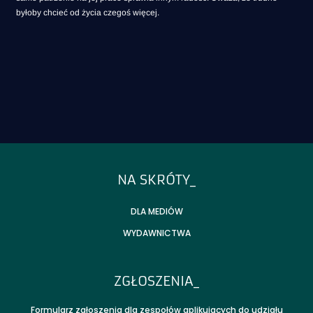
byłoby chcieć od życia czegoś więcej.
T_FOOTER_TITLE
NA SKRÓTY_
DLA MEDIÓW
WYDAWNICTWA
ZGŁOSZENIA_
Formularz zgłoszenia dla zespołów aplikujących do udziału