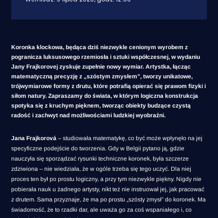
Koronka klockowa, będąca dziś niezwykle cenionym wyrobem z
pogranicza luksusowego rzemiosła i sztuki współczesnej, w wydaniu
Jany Frajkorovej zyskuje zupełnie nowy wymiar. Artystka, łącząc
matematyczną precyzję z „szóstym zmysłem”, tworzy unikatowe,
trójwymiarowe formy z drutu, które potrafią opierać się prawom fizyki i
siłom natury. Zapraszamy do świata, w którym logiczna konstrukcja
spotyka się z kruchym pięknem, tworząc obiekty budzące czystą
radość i zachwyt nad możliwościami ludzkiej wyobraźni.
Jana Frajkorová
– studiowała matematykę, co być może wpłynęło na jej
specyficzne podejście do tworzenia. Gdy w Belgii pytano ją, gdzie
nauczyła się sporządzać rysunki techniczne koronek, była szczerze
zdziwiona – nie wiedziała, że w ogóle trzeba się tego uczyć. Dla niej
proces ten był po prostu logiczny, a przy tym niezwykle piękny. Nigdy nie
pobierała nauk u żadnego artysty, nikt też nie instruował jej, jak pracować
z drutem. Sama przyznaje, że ma po prostu „szósty zmysł” do koronek. Ma
świadomość, że to rzadki dar, ale uważa go za coś wspaniałego i, co