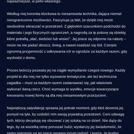
najważniejsze, w pełni własnego.
Według niej koronka klockowa to niesamowita technika, dająca niemal
nieograniczone możliwości. Fascynuje ją fakt, że dzięki niej może
swobodnie wkraczać w przestrzeń. Z głębokim szacunkiem podchodzi do
materiału i jego fizycznych ograniczeń, a nagrodą za tę pokorę są obiekty,
które potrafią „stać, siedzieć lub wisieć”. Jej prace są odporne na naturę –
może na nie padać deszcz, śnieg, a nawet osadzać się lód. Czerpie
ogromną przyjemność z odkrywania ich w ogrodzie za każdym razem, gdy
wychodzi z domu.
Proces twórczy pozwala jej na ciągłe wymyślanie czegoś nowego. Każdy
projekt to dla niej nie tylko wyzwanie tematyczne, ale też techniczna
zagadka – musi za każdym razem zastanawiać się, jak właściwie
wykonać daną rzecz. Choć wymaga to wysiłku, emocje towarzyszące
kreowaniu nowej formy są dla niej niesamowitym przeżyciem.
Największą satysfakcję sprawia jej jednak moment, gdy ktoś docenia jej
pomysł na tyle, by ozdobić nim swoją prywatną przestrzeń. Ceni odwagę
tych, którzy decydują się obcować z jej sztuką na co dzień. Nie dąży do
tego, by za wszelką cenę poruszać ludzi; wystarczy jej świadomość, że
samo patrzenie na jej prace sprawia innym radość. Uważa, że trudno